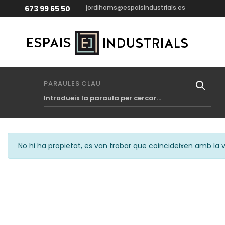
jordihoms@espaisindustrials.es
673 99 65 50
PARAULES CLAU
No hi ha propietat, es van trobar que coincideixen amb la v