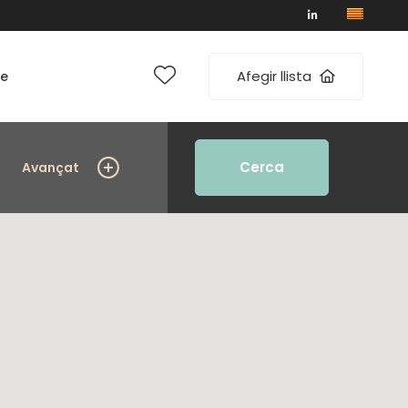
Afegir llista
te
Cerca
Avançat