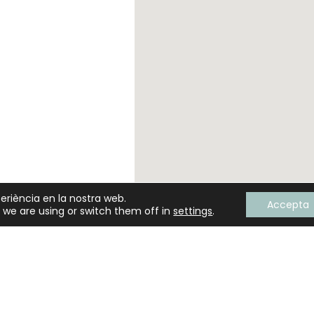
xperiència en la nostra web.
Accepta
we are using or switch them off in
settings
.