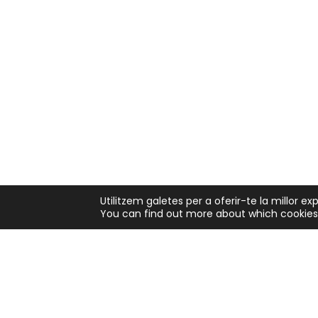
Utilitzem galetes per a oferir-te la millor e
You can find out more about which cookies 