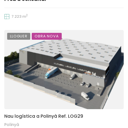
2
7.223 m
LLOGUER
OBRA NOVA
Nau logística a Polinyà Ref. LOG29
Polinyà