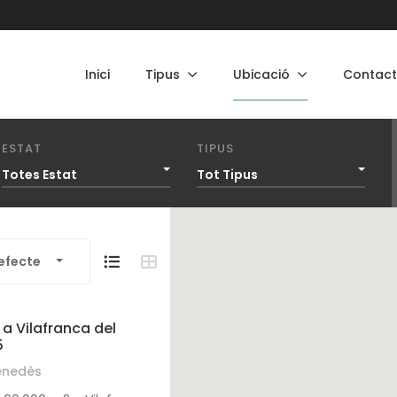
Inici
Tipus
Ubicació
Contac
ESTAT
TIPUS
Totes Estat
Tot Tipus
efecte
l a Vilafranca del
5
Penedès