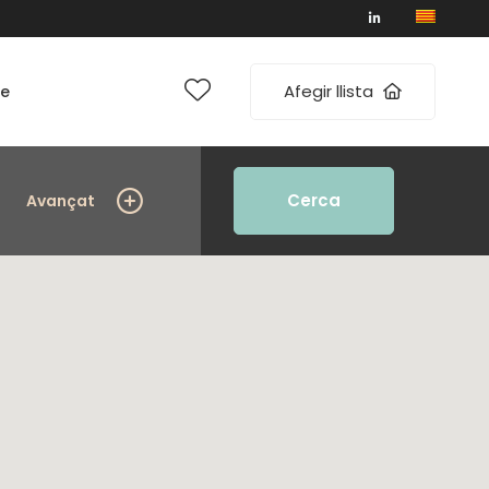
Afegir llista
te
Cerca
Avançat