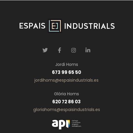
Jordi Homs
673 99 65 50
jordihoms@espaisindustrials.es
Glòria Homs
620 72 86 03
gloriahoms@espaisindustrials.es