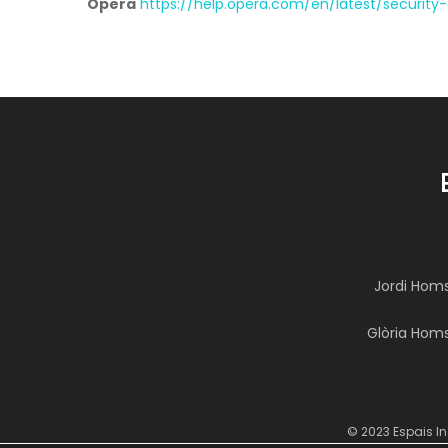
Opera
https://help.opera.com/en/latest/securit
Jordi Hom
Glòria Hom
© 2023 Espais In