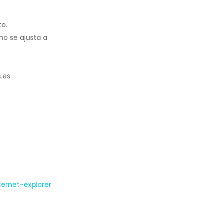
to.
no se ajusta a
.es
ernet-explorer