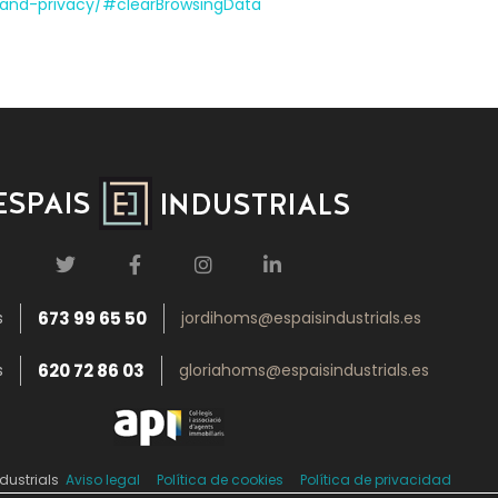
y-and-privacy/#clearBrowsingData
s
673 99 65 50
jordihoms@espaisindustrials.es
s
620 72 86 03
gloriahoms@espaisindustrials.es
dustrials
Aviso legal
Política de cookies
Política de privacidad