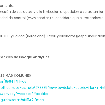
 momento.
resión de sus datos y a la limitación u oposición a su tratamien
idad de control (www.aepd.es) si considera que el tratamiento 
 08700 Igualada (Barcelona). Email: gloriahoms@espaisindustrials
ookies de Google Analytics:
RES MÁS COMUNES
er/95647?hl=es
osoft.com/es-es/help/278835/how-to-delete-cookie-files-in-int
ES/privacy/websites/#cookies
guide/safari/sfri11471/mac