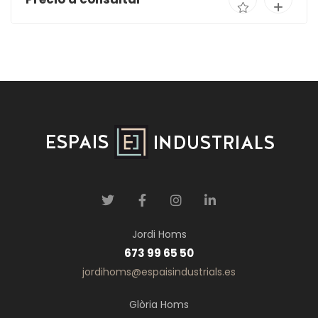
Jordi Homs
673 99 65 50
jordihoms@espaisindustrials.es
Glòria Homs