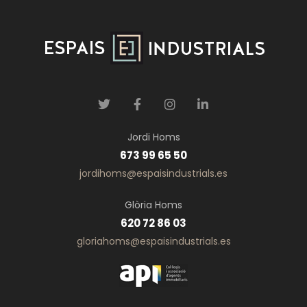
Jordi Homs
673 99 65 50
jordihoms@espaisindustrials.es
Glòria Homs
620 72 86 03
gloriahoms@espaisindustrials.es