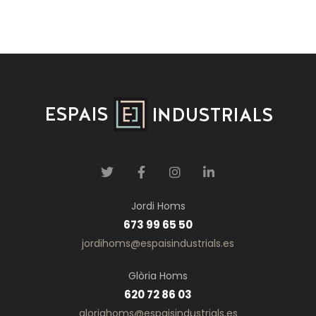
Jordi Homs
673 99 65 50
jordihoms@espaisindustrials.es
Glòria Homs
620 72 86 03
gloriahoms@espaisindustrials.es