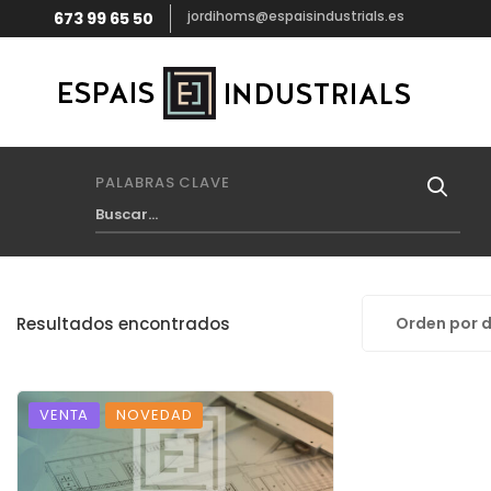
jordihoms@espaisindustrials.es
673 99 65 50
PALABRAS CLAVE
Resultados encontrados
Orden por 
VENTA
NOVEDAD